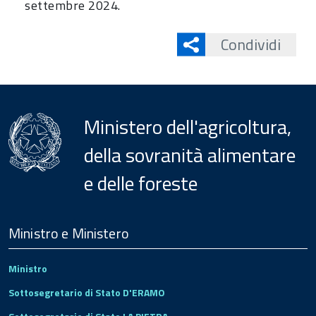
settembre 2024.
Condividi
Ministero dell'agricoltura,
della sovranità alimentare
e delle foreste
Menu
Footer
Ministro e Ministero
Ministro
Sottosegretario di Stato D'ERAMO