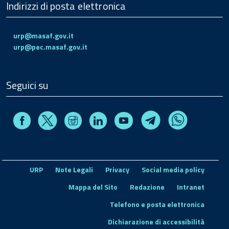
Indirizzi di posta elettronica
urp@masaf.gov.it
urp@pec.masaf.gov.it
Seguici su
Facebook
Instagram
Linkedin
Youtube
X
Telegram
Whatsapp
URP
Note Legali
Privacy
Social media policy
Mappa del Sito
Redazione
Intranet
Telefono e posta elettronica
Dichiarazione di accessibilità