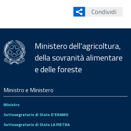
Condividi
Ministero dell'agricoltura,
della sovranità alimentare
e delle foreste
Menu
Footer
Ministro e Ministero
Ministro
Sottosegretario di Stato D'ERAMO
Sottosegretario di Stato LA PIETRA