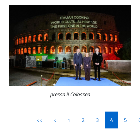
presso il Colosseo
<<
<
1
2
3
4
5