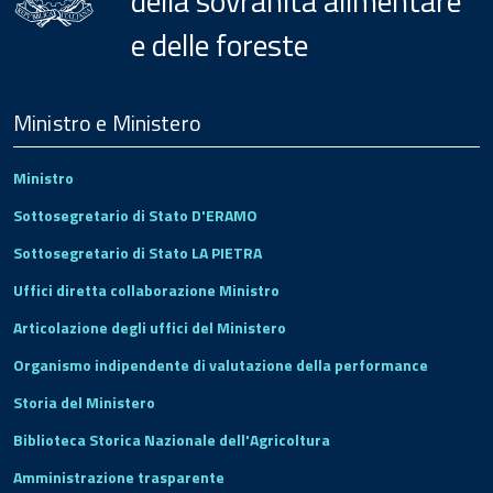
della sovranità alimentare
e delle foreste
Menu
Footer
Ministro e Ministero
Ministro
Sottosegretario di Stato D'ERAMO
Sottosegretario di Stato LA PIETRA
Uffici diretta collaborazione Ministro
Articolazione degli uffici del Ministero
Organismo indipendente di valutazione della performance
Storia del Ministero
Biblioteca Storica Nazionale dell'Agricoltura
Amministrazione trasparente