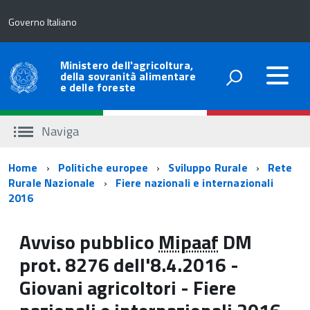
Governo Italiano
Ministero dell'agricoltura,
della sovranità alimentare
e delle foreste
Naviga
Percorso
Home
Politiche europee
Sviluppo Rurale
Rete
Rurale Nazionale
Fiere nazionali e internazionali
di
2016
navigazione
Avviso pubblico
Mipaaf
DM
prot. 8276 dell'8.4.2016 -
Giovani agricoltori - Fiere