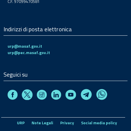
C.F. 97099470581
Indirizzi di posta elettronica
urp@masaf.gov.it
urp@pec.masaf.gov.it
Seguici su
Facebook
Instagram
Linkedin
Youtube
X
Telegram
Whatsapp
URP
Note Legali
Privacy
Social media policy