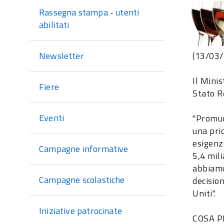
sezione
Rassegna stampa - utenti
abilitati
(13/03
Newsletter
Il Mini
Fiere
Stato R
Eventi
"Promuo
una prio
esigenz
Campagne informative
5,4 mili
abbiamo
Campagne scolastiche
decision
Uniti".
Iniziative patrocinate
COSA P