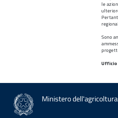
le azio
ulterio
Pertant
regiona
Sono am
ammesso
progett
Uffici
Ministero dell'agricoltura