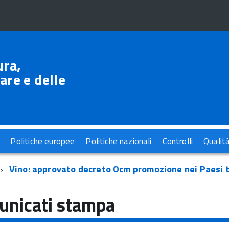
ura,
are e delle
Politiche europee
Politiche nazionali
Controlli
Qualit
Vino: approvato decreto Ocm promozione nei Paesi t
nicati stampa