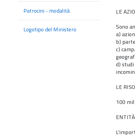
Patrocini - modalità
LE AZI
Sono am
Logotipo del Ministero
a)
azion
b)
parte
c)
campa
geograf
d)
studi
incomin
LE RIS
100 mili
ENTIT
L'impor