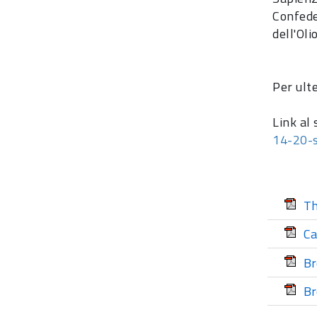
Confede
dell'Oli
Per ult
Link al 
14-20-
Th
Ca
Br
Br