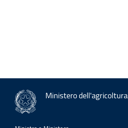
Ministero dell'agricoltura
Menu
Footer