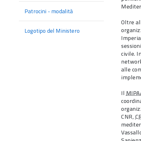
Mediter
Patrocini - modalità
Oltre al
organiz
Logotipo del Ministero
Imperia
session
civile. 
network
alle co
impleme
Il
MIPA
coordina
organiz
CNR,
C
mediter
Vassall
Sapienz