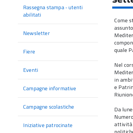
sezione
Rassegna stampa - utenti
abilitati
Come st
assunto
Newsletter
Mediter
compong
quale P
Fiere
Nel cors
Eventi
Mediter
in ambi
e Patri
Campagne informative
Riunion
Campagne scolastiche
Da lune
Numeros
attività
Iniziative patrocinate
politich