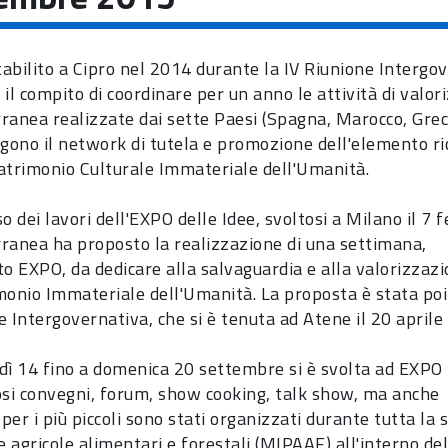
abilito a Cipro nel 2014 durante la IV Riunione Intergov
 il compito di coordinare per un anno le attività di valo
ranea realizzate dai sette Paesi (Spagna, Marocco, Grecia
ono il network di tutela e promozione dell'elemento ri
atrimonio Culturale Immateriale dell'Umanità.
o dei lavori dell'EXPO delle Idee, svoltosi a Milano il 7 
ranea ha proposto la realizzazione di una settimana,
to EXPO, da dedicare alla salvaguardia e alla valorizzazi
monio Immateriale dell'Umanità. La proposta è stata poi 
e Intergovernativa, che si è tenuta ad Atene il 20 aprile
dì 14 fino a domenica 20 settembre si è svolta ad EXPO
i convegni, forum, show cooking, talk show, ma anche
 per i più piccoli sono stati organizzati durante tutta l
e agricole alimentari e forestali (
MIPAAF
) all'interno de