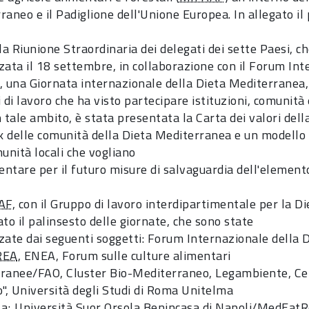
raneo e il Padiglione dell'Unione Europea. In allegato i
la Riunione Straordinaria dei delegati dei sette Paesi, ch
zata il 18 settembre, in collaborazione con il Forum Int
, una Giornata internazionale della Dieta Mediterranea,
i di lavoro che ha visto partecipare istituzioni, comunit
In tale ambito, è stata presentata la Carta dei valori de
 delle comunità della Dieta Mediterranea e un modello 
munità locali che vogliano
ntare per il futuro misure di salvaguardia dell'element
AF
, con il Gruppo di lavoro interdipartimentale per la 
to il palinsesto delle giornate, che sono state
zate dai seguenti soggetti: Forum Internazionale della
REA
, ENEA, Forum sulle culture alimentari
ranee/FAO, Cluster Bio-Mediterraneo, Legambiente, Ce
o", Università degli Studi di Roma Unitelma
a; Università Suor Orsola Benincasa di Napoli/MedEatRe