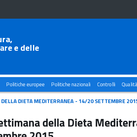
ura,
are e delle
Politiche europee
Politiche nazionali
Controlli
Qualit
 DELLA DIETA MEDITERRANEA - 14/20 SETTEMBRE 201
ettimana della Dieta Mediter
tembre 2015