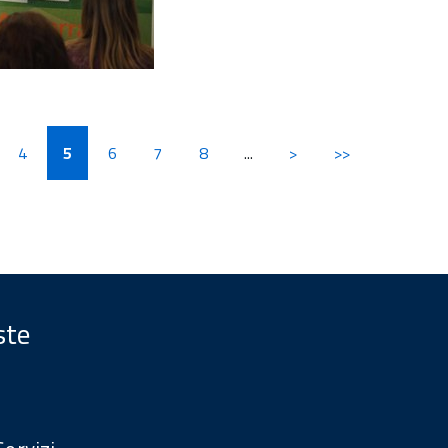
4
5
6
7
8
...
>
>>
ste