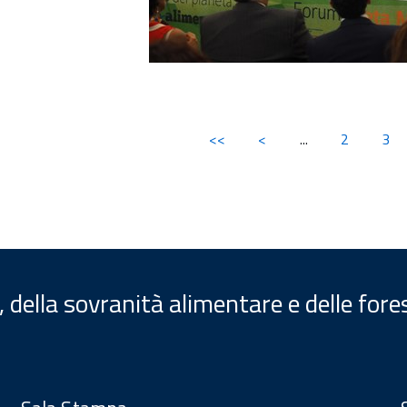
<<
<
...
2
3
, della sovranità alimentare e delle fore