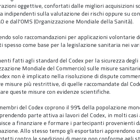
azioni oggettive, confortati dalle migliori acquisizioni s
ca indipendenti sulla valutazione dei rischi oppure su co
AO e dall'OMS (Organizzazione Mondiale della Sanità).
endo solo raccomandazioni per applicazioni volontarie d
ti spesso come base per la legislazione sanitaria nei vari
menti fatti agli standard del Codex per la sicurezza degl
zzazione Mondiale del Commercio) sulle misure sanitari
Codex non è implicato nella risoluzione di dispute comme
re misure più restrittive, di quelle raccomandate dal Cod
icare queste misure con evidenze scientifiche.
 membri del Codex coprono il 99% della popolazione mondi
rendendo parte attiva ai lavori del Codex, in molti casi 
uisce a finanziare e formare i partecipanti provenienti d
pazione. Allo stesso tempo gli esportatori apprendono c
otetti contro le spedizioni di merce non conforme agli st