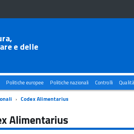
ura,
are e delle
Politiche europee
Politiche nazionali
Controlli
Qualit
onali
Codex Alimentarius
x Alimentarius