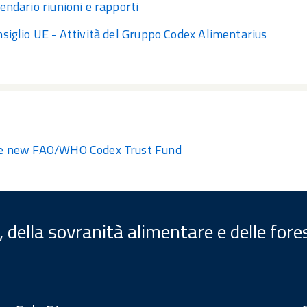
endario riunioni e rapporti
siglio UE - Attività del Gruppo Codex Alimentarius
e new FAO/WHO Codex Trust Fund
, della sovranità alimentare e delle fore