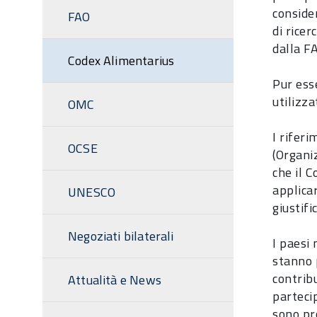
consider
FAO
di ricer
dalla F
Codex Alimentarius
Pur ess
utilizza
OMC
I riferi
OCSE
(Organi
che il 
applica
UNESCO
giustif
Negoziati bilaterali
I paesi
stanno p
contrib
Attualità e News
parteci
sono pr