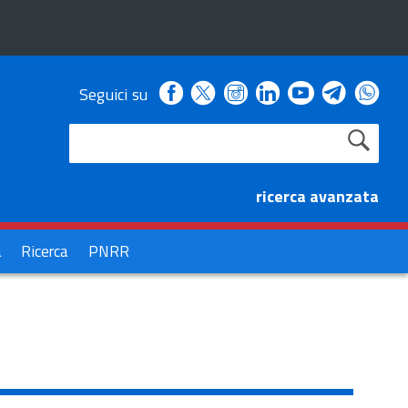
Facebook
Instagram
Linkedin
Youtube
Seguici su
X
Telegra
Wha
ricerca avanzata
à
Ricerca
PNRR