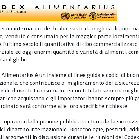
rcio internazionale di cibo esiste da migliaia di anni ma
o, venduto e consumato per la maggior parte localment
l'ultimo secolo il quantitativo di cibo commercializzato 
ziale ed oggi enormi quantità e varietà di alimenti, com
so il globo.
 Alimentarius è un insieme di linee guida e codici di buo
zionale, che contribuisce al miglioramento della sicurez
e di alimenti. I consumatori sono tutelati sempre meglio 
ari che acquistano e gli importatori hanno sempre più gar
rdinato sarà conforme alle loro specifiche richieste.
ccupazioni dell'opinione pubblica sui temi della sicurezz
el dibattito internazionale. Biotecnologie, pesticidi, add
li argomenti in discussione durante le riunioni del Codex