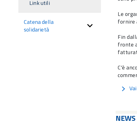
Link utili
Le orga
fornire
Catena della
solidarietà
Fin dal
fronte a
fatturat
C'è anc
commerc
Vai
NEWS 