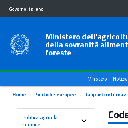
Governo Italiano
Ministero dell'agricolt
della sovranità aliment
foreste
Menu
Ministero
Notizie
Percorso
Home
Politiche europee
Rapporti internazi
di
menu
Code
navigazione
Politica Agricola
di
Comune