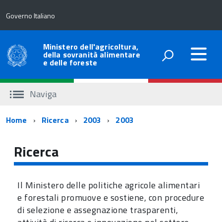
Governo Italiano
Ministero dell'agricoltura,
della sovranità alimentare
e delle foreste
Naviga
Percorso
Home
Ricerca
2003
2003
di
Ricerca
navigazione
Il Ministero delle politiche agricole alimentari
e forestali promuove e sostiene, con procedure
di selezione e assegnazione trasparenti,