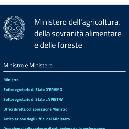
Ministero dell'agricoltura,
della sovranità alimentare
e delle foreste
Menu
Footer
Ministro e Ministero
Ministro
Sottosegretario di Stato D'ERAMO
Sottosegretario di Stato LA PIETRA
Uffici diretta collaborazione Ministro
Articolazione degli uffici del Ministero
Organismo indipendente di valutazione della performance