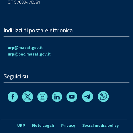
C.F. 97099470581
Indirizzi di posta elettronica
urp@masaf.gov.it
urp@pec.masaf.gov.it
Seguici su
Facebook
Instagram
Linkedin
Youtube
X
Telegram
Whatsapp
URP
Note Legali
Privacy
Social media policy