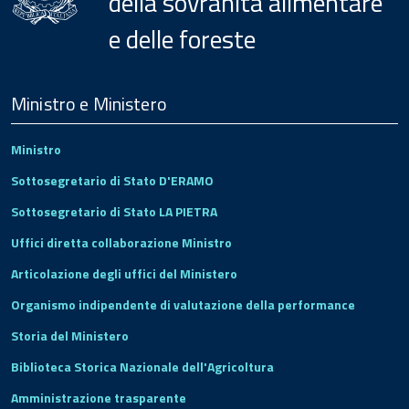
della sovranità alimentare
e delle foreste
Menu
Footer
Ministro e Ministero
Ministro
Sottosegretario di Stato D'ERAMO
Sottosegretario di Stato LA PIETRA
Uffici diretta collaborazione Ministro
Articolazione degli uffici del Ministero
Organismo indipendente di valutazione della performance
Storia del Ministero
Biblioteca Storica Nazionale dell'Agricoltura
Amministrazione trasparente