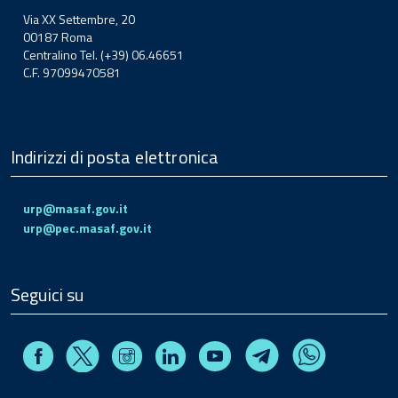
Via XX Settembre, 20
00187 Roma
Centralino Tel. (+39) 06.46651
C.F. 97099470581
Indirizzi di posta elettronica
urp@masaf.gov.it
urp@pec.masaf.gov.it
Seguici su
Facebook
Instagram
Linkedin
Youtube
X
Telegram
Whatsapp