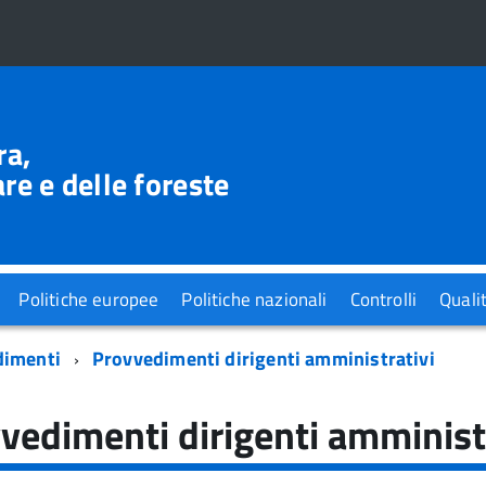
ra,
re e delle foreste
Politiche europee
Politiche nazionali
Controlli
Quali
dimenti
Provvedimenti dirigenti amministrativi
vedimenti dirigenti amminist