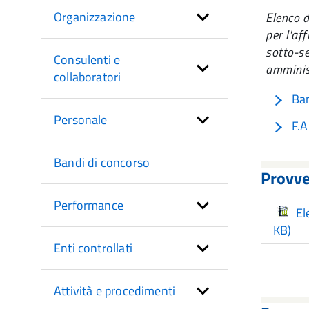
sezione
Organizzazione
Elenco d
per l'af
sotto-se
Consulenti e
amminis
collaboratori
Ban
Personale
F.A
Bandi di concorso
Provve
Performance
El
KB)
Enti controllati
Attività e procedimenti