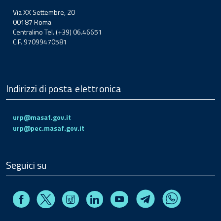
Via XX Settembre, 20
00187 Roma
Centralino Tel. (+39) 06.46651
C.F. 97099470581
Indirizzi di posta elettronica
urp@masaf.gov.it
urp@pec.masaf.gov.it
Seguici su
Facebook
Instagram
Linkedin
Youtube
X
Telegram
Whatsapp