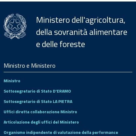
Ministero dell'agricoltura,
della sovranità alimentare
e delle foreste
Menu
Footer
Ministro e Ministero
Ministro
Sottosegretario di Stato D'ERAMO
Sottosegretario di Stato LA PIETRA
Uffici diretta collaborazione Ministro
Articolazione degli uffici del Ministero
Organismo indipendente di valutazione della performance