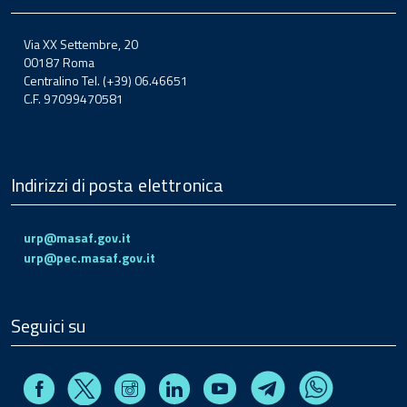
Via XX Settembre, 20
00187 Roma
Centralino Tel. (+39) 06.46651
C.F. 97099470581
Indirizzi di posta elettronica
urp@masaf.gov.it
urp@pec.masaf.gov.it
Seguici su
Facebook
Instagram
Linkedin
Youtube
X
Telegram
Whatsapp