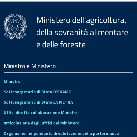
Ministero dell'agricoltura,
della sovranità alimentare
e delle foreste
Menu
Footer
Ministro e Ministero
Ministro
Sottosegretario di Stato D'ERAMO
Sottosegretario di Stato LA PIETRA
Uffici diretta collaborazione Ministro
Articolazione degli uffici del Ministero
Organismo indipendente di valutazione della performance