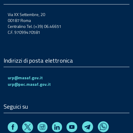
Via XX Settembre, 20
00187 Roma
Centralino Tel. (+39) 06.46651
C.F. 97099470581
Indirizzi di posta elettronica
urp@masaf.gov.it
urp@pec.masaf.gov.it
Seguici su
Facebook
Instagram
Linkedin
Youtube
X
Telegram
Whatsapp