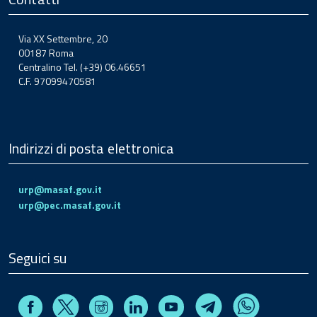
Via XX Settembre, 20
00187 Roma
Centralino Tel. (+39) 06.46651
C.F. 97099470581
Indirizzi di posta elettronica
urp@masaf.gov.it
urp@pec.masaf.gov.it
Seguici su
Facebook
Instagram
Linkedin
Youtube
X
Telegram
Whatsapp