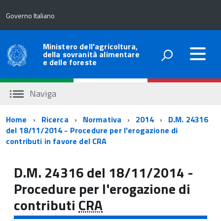
Governo Italiano
Ministero dell'agricoltura,
della sovranità alimentare
e delle foreste
Naviga
Percorso
Home
Ricerca
Normativa
2014
D.M. 24316
del 18/11/2014 - Procedure per l'erogazione di
di
contributi in favore del CRA
navigazione
D.M. 24316 del 18/11/2014 -
Procedure per l'erogazione di
contributi
CRA