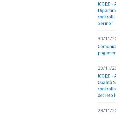
ICQRF
- 
Dipartim
controlli
Serino"
30/11/2
Comunica
pagament
29/11/2
ICQRF
- 
Qualità S
controllo 
decreto 
28/11/2