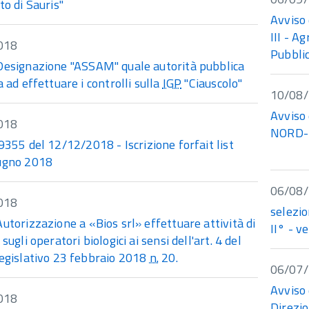
to di Sauris"
Avviso 
III - A
018
Pubblic
Designazione "ASSAM" quale autorità pubblica
a ad effettuare i controlli sulla
IGP
"Ciauscolo"
10/08
Avviso 
018
NORD-
355 del 12/12/2018 - Iscrizione forfait list
ugno 2018
06/08
018
selezio
Autorizzazione a «Bios srl» effettuare attività di
II° - v
sugli operatori biologici ai sensi dell'art. 4 del
legislativo 23 febbraio 2018
n.
20.
06/07
Avviso 
018
Direzio