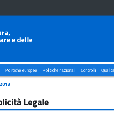
ura,
are e delle
Politiche europee
Politiche nazionali
Controlli
Qualit
2018
licità Legale