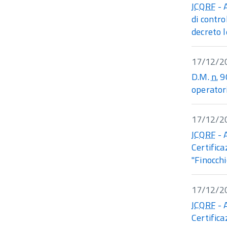
ICQRF
- 
di control
decreto 
17/12/2
D.M.
n.
90
operator
17/12/2
ICQRF
- 
Certifica
"Finocch
17/12/2
ICQRF
- 
Certifica