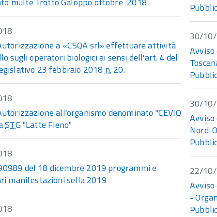
o multe Trotto Galoppo ottobre 2018
Pubblic
018
30/10
Autorizzazione a «CSQA srl» effettuare attività
Avviso 
lo sugli operatori biologici ai sensi dell'art. 4 del
Toscan
legislativo 23 febbraio 2018
n.
20.
Pubblic
018
30/10
Autorizzazione all'organismo denominato "CEVIQ
Avviso 
la
STG
"Latte Fieno"
Nord-O
Pubblic
018
90989 del 18 dicembre 2019 programmi e
22/10
ari manifestazioni sella 2019
Avviso 
- Organ
018
Pubblic