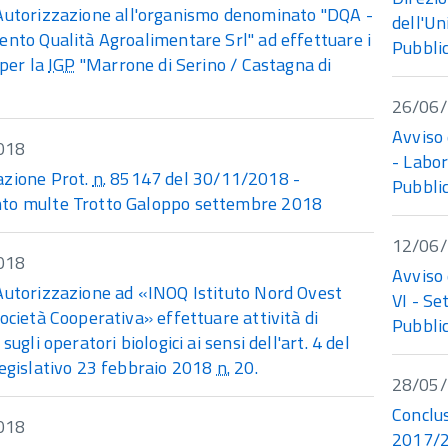
Autorizzazione all'organismo denominato "DQA -
dell'Un
ento Qualità Agroalimentare Srl" ad effettuare i
Pubblic
 per la
IGP
"Marrone di Serino / Castagna di
26/06
Avviso 
018
- Labor
zione Prot.
n.
85147 del 30/11/2018 -
Pubblic
o multe Trotto Galoppo settembre 2018
12/06
018
Avviso 
Autorizzazione ad «INOQ Istituto Nord Ovest
VI - Se
ocietà Cooperativa» effettuare attività di
Pubblic
sugli operatori biologici ai sensi dell'art. 4 del
legislativo 23 febbraio 2018
n.
20.
28/05
Conclus
018
2017/