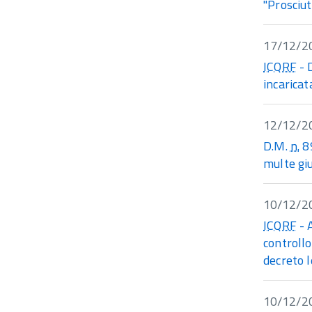
"Prosciut
17/12/2
ICQRF
- 
incaricat
12/12/2
D.M.
n.
89
multe gi
10/12/2
ICQRF
- 
controllo 
decreto 
10/12/2