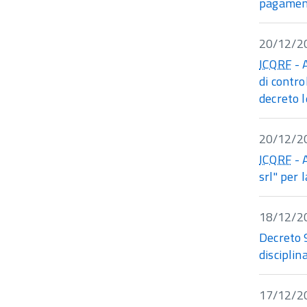
pagament
20/12/2
ICQRF
- 
di control
decreto 
20/12/2
ICQRF
- 
srl" per 
18/12/2
Decreto 
disciplin
17/12/2