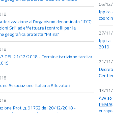
06/12
Ippica 
018
coordi
Autorizzazione all'organismo denominato "IFCQ
zioni Srl" ad effettuare i controlli per la
27/11
ne geografica protetta "Pitina"
Ippica 
2019
018
 DEL 21/12/2018 - Termine iscrizione tardiva
21/11
2019
Decret
Gentle
018
one Associazione Italiana Allevatori
13/11
Avviso 
018
PEMA
zione Prot.
n.
91762 del 20/12/2018 -
europe