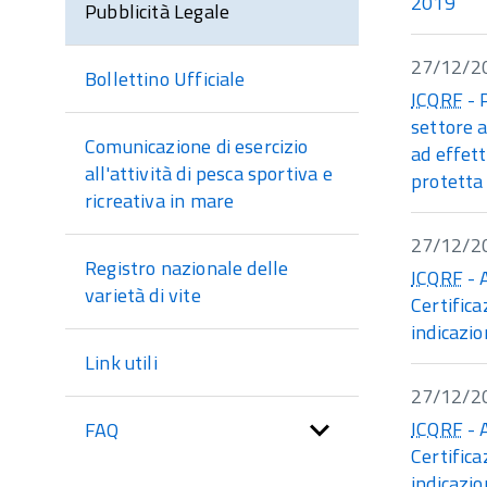
2019
Pubblicità Legale
27/12/2
Bollettino Ufficiale
ICQRF
- 
settore 
Comunicazione di esercizio
ad effett
all'attività di pesca sportiva e
protetta 
ricreativa in mare
27/12/2
Registro nazionale delle
ICQRF
- 
varietà di vite
Certifica
indicazi
Link utili
27/12/2
ICQRF
- 
FAQ
Certifica
indicazi