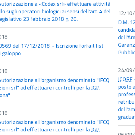
Autorizzazione a «Codex srl» effettuare attività
lo sugli operatori biologici ai sensi dell'art. 4 del
12/10
legislativo 23 febbraio 2018
n.
20.
D.M. 1
candida
018
dell'Am
Garanz
569 del 17/12/2018 - Iscrizione forfait list
Pubblic
i galoppo
24/09
018
ICQRF
-
Autorizzazione all'organismo denominato "IFCQ
posto a
zioni srl" ad effettuare i controlli per la
IGP
profess
iona"
retribu
dell'am
018
gradua
Autorizzazione all'organismo denominato "IFCQ
zioni srl" ad effettuare i controlli per la
IGP
06/09