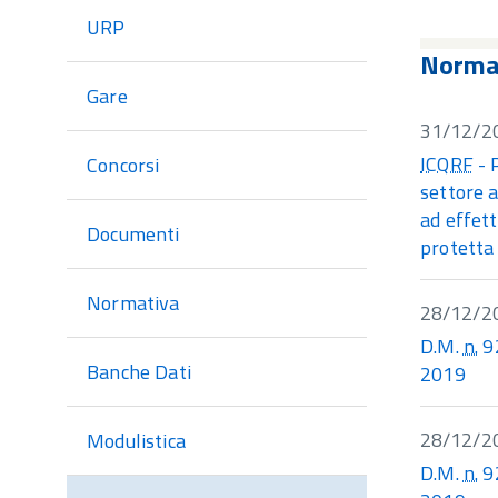
sezione
URP
Normat
Gare
31/12/2
ICQRF
- 
Concorsi
settore 
ad effett
Documenti
protetta 
Normativa
28/12/2
D.M.
n.
92
Banche Dati
2019
28/12/2
Modulistica
D.M.
n.
92