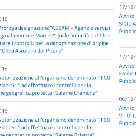
17/12
Avviso 
018
SICILIA
Proroga designazione "ASSAM - Agenzia servizi
Pubblic
agroalimentare Marche" quale autorità pubblica
uare i controlli per la denominazione di origine
"Oliva Ascolana del Piceno"
17/12
Avviso 
018
Emilia
Autorizzazione all'organismo denominato "IFCQ
Pubblic
zioni Srl" ad effettuare i controlli per la
one geografica protetta "Salame Cremona"
06/12
Avviso 
018
V - Ort
Autorizzazione all'organismo denominato "IFCQ
Pubblic
zioni Srl" ad effettuare i controlli per la
one geografica protetta "Salame Brianza"