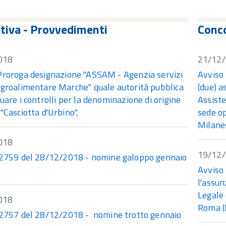
iva - Provvedimenti
Conco
018
21/12
Proroga designazione "ASSAM - Agenzia servizi
Avviso 
agroalimentare Marche" quale autorità pubblica
(due) a
uare i controlli per la denominazione di origine
Assiste
"Casciotta d'Urbino",
sede op
Milanes
018
19/12
759 del 28/12/2018 - nomine galoppo gennaio
Avviso 
l'assun
Legale 
018
Roma 
757 del 28/12/2018 - nomine trotto gennaio