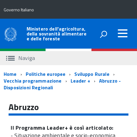
Governo Italiano
Ministero dell'agricoltura,
della sovranità alimentare
e delle foreste
Naviga
Percorso
Home
Politiche europee
Sviluppo Rurale
Vecchia programmazione
Leader +
Abruzzo -
di
Disposizioni Regionali
navigazione
Abruzzo
Il Programma Leader+ è così articolato:
- Situazione ambientale e socio-economica