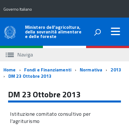
Governo Italiano
Ministero dell'agricoltura,
della sovranità alimentare
e delle foreste
Naviga
Percorso
Home
Fondi e Finanziamenti
Normativa
2013
DM 23 Ottobre 2013
di
navigazione
DM 23 Ottobre 2013
Istituzione comitato consultivo per
l'agriturismo