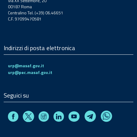
Via XX Settembre, 20
00187 Roma
Centralino Tel. (+39) 06.46651
C.F. 97099470581
Indirizzi di posta elettronica
urp@masaf.gov.it
urp@pec.masaf.gov.it
Seguici su
Facebook
Instagram
Linkedin
Youtube
X
Telegram
Whatsapp