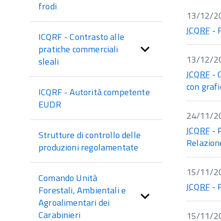
sezione
frodi
13/12/2
ICQRF
- 
ICQRF - Contrasto alle
pratiche commerciali
13/12/2
sleali
ICQRF
- 
con grafi
ICQRF - Autorità competente
EUDR
24/11/2
ICQRF
- 
Strutture di controllo delle
Relazion
produzioni regolamentate
15/11/2
Comando Unità
ICQRF
- 
Forestali, Ambientali e
Agroalimentari dei
Carabinieri
15/11/2