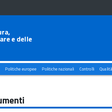
ura,
are e delle
Politiche europee
Politiche nazionali
Controlli
Qualit
umenti