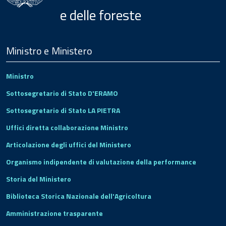
e delle foreste
Menu
Footer
Ministro e Ministero
Ministro
Sottosegretario di Stato D'ERAMO
Sottosegretario di Stato LA PIETRA
Uffici diretta collaborazione Ministro
Articolazione degli uffici del Ministero
Organismo indipendente di valutazione della performance
Storia del Ministero
Biblioteca Storica Nazionale dell'Agricoltura
Amministrazione trasparente