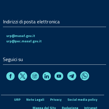
Indirizzi di posta elettronica
urp@masaf.gov.it
urp@pec.masaf.gov.it
Seguici su
Facebook
Instagram
Linkedin
Youtube
X
Telegram
Whatsapp
URP
Note Legali
Privacy
Social media policy
Mappa del Sito
Redazione
Intranet