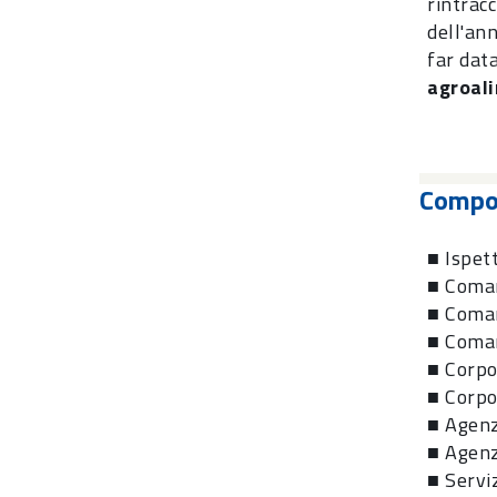
rintracc
dell'an
far dat
agroal
Compon
■ Ispett
■ Coman
■ Coman
■ Coman
■ Corpo
■ Corpo
■ Agenzi
■ Agenz
■ Serviz