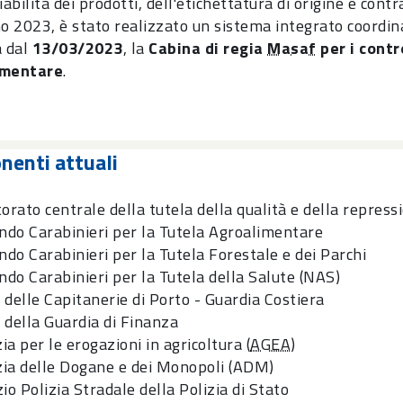
iabilità dei prodotti, dell'etichettatura di origine e cont
no 2023, è stato realizzato un sistema integrato coordina
a dal
13/03/2023
, la
Cabina di regia
Masaf
per i contr
imentare
.
enti attuali
orato centrale della tutela della qualità e della repressi
do Carabinieri per la Tutela Agroalimentare
do Carabinieri per la Tutela Forestale e dei Parchi
do Carabinieri per la Tutela della Salute (NAS)
 delle Capitanerie di Porto - Guardia Costiera
 della Guardia di Finanza
a per le erogazioni in agricoltura (
AGEA
)
ia delle Dogane e dei Monopoli (ADM)
io Polizia Stradale della Polizia di Stato