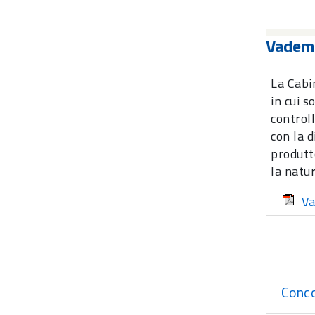
Vademe
La Cabi
in cui s
controll
con la d
produtt
la natur
Va
Conco