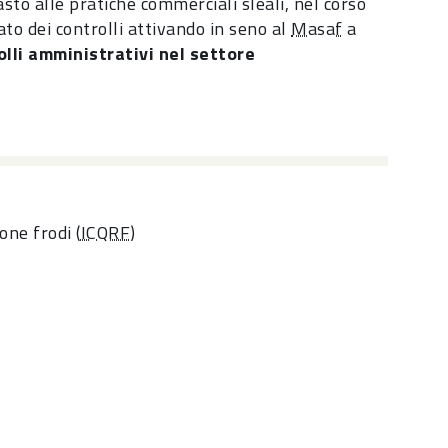
rasto alle pratiche commerciali sleali, nel corso
to dei controlli attivando in seno al
Masaf
a
olli amministrativi nel settore
one frodi (
ICQRF
)