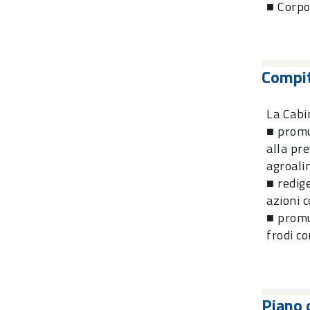
■ Corpo
Compit
La Cabi
■ promuo
alla pre
agroali
■ redig
azioni c
■ promu
frodi co
Piano 