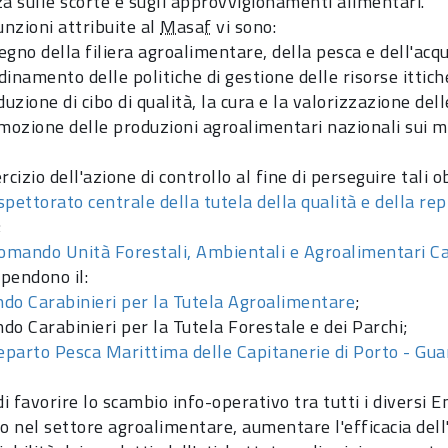
za sulle scorte e sugli approvvigionamenti alimentari.
unzioni attribuite al
Masaf
vi sono:
tegno della filiera agroalimentare, della pesca e dell'acq
rdinamento delle politiche di gestione delle risorse ittic
duzione di cibo di qualità, la cura e la valorizzazione del
omozione delle produzioni agroalimentari nazionali sui me
rcizio dell'azione di controllo al fine di perseguire tali ob
spettorato centrale della tutela della qualità e della re
;
omando Unità Forestali, Ambientali e Agroalimentari Ca
ipendono il:
o Carabinieri per la Tutela Agroalimentare
;
do Carabinieri per la Tutela Forestale e dei Parchi;
eparto Pesca Marittima delle Capitanerie di Porto - Gua
di favorire lo scambio info-operativo tra tutti i diversi En
o nel settore agroalimentare, aumentare l'efficacia dell'