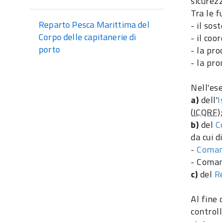
sicurez
Tra le f
Reparto Pesca Marittima del
- il sos
Corpo delle capitanerie di
- il coo
porto
- la pro
- la pr
Nell'ese
a)
dell'
I
(
ICQRF
)
b)
del
C
da cui d
-
Comand
- Coman
c)
del
R
Al fine 
controll