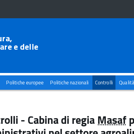
ura,
are e delle
Politiche europee
Politiche nazionali
Controlli
Qualit
rolli - Cabina di regia
Masaf
p
nistrativi nel settore agroal