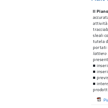
Il Pian
accurata
attività
tracciab
sleali c
tutela d
portati 
lattiero
present
■ inseri
■ inseri
■ previ
■ intens
prodotti
Pi