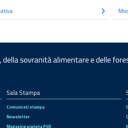
ativa
Mod
, della sovranità alimentare e delle fore
Sala Stampa
Comunicati stampa
Newsletter
Magazine pianeta PSR