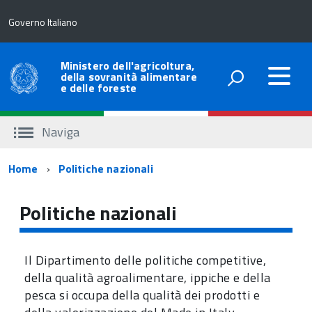
Governo Italiano
Ministero dell'agricoltura,
della sovranità alimentare
e delle foreste
Naviga
Percorso
Home
Politiche nazionali
di
Politiche nazionali
navigazione
Il Dipartimento delle politiche competitive,
della qualità agroalimentare, ippiche e della
pesca si occupa della qualità dei prodotti e