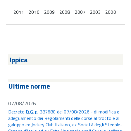
2011
2010
2009
2008
2007
2003
2000
Ippica
Ultime norme
07/08/2026
Decreto
D.G.
n.
387680 del 07/08/2026 - di modifica e
adeguamento dei Regolamenti delle corse al trotto e al
galoppo ex Jockey Club Italiano, ex Società degli Steeple-
Chases d'Italia ed ex Ente Nazionale per il Cavallo Italiano