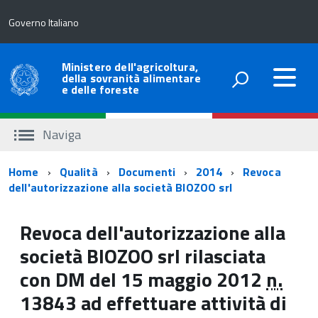
Governo Italiano
Ministero dell'agricoltura,
della sovranità alimentare
e delle foreste
Naviga
Percorso
Home
Qualità
Documenti
2014
Revoca
dell'autorizzazione alla società BIOZOO srl
di
navigazione
Revoca dell'autorizzazione alla
società BIOZOO srl rilasciata
con DM del 15 maggio 2012
n.
13843 ad effettuare attività di