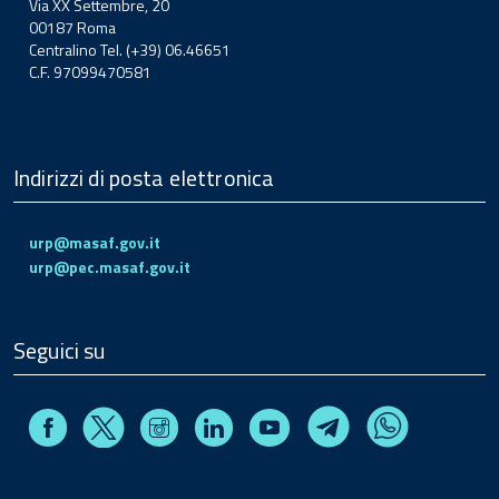
Via XX Settembre, 20
00187 Roma
Centralino Tel. (+39) 06.46651
C.F. 97099470581
Indirizzi di posta elettronica
urp@masaf.gov.it
urp@pec.masaf.gov.it
Seguici su
Facebook
Instagram
Linkedin
Youtube
X
Telegram
Whatsapp