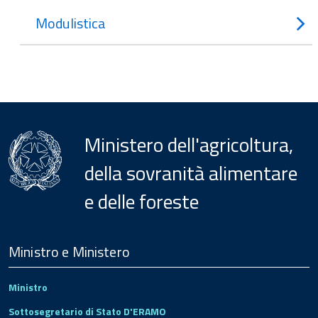
Modulistica
Ministero dell'agricoltura,
della sovranità alimentare
e delle foreste
Menu
Footer
Ministro e Ministero
Ministro
Sottosegretario di Stato D'ERAMO