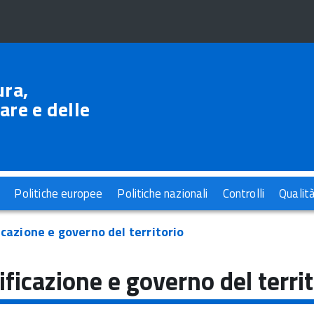
ura,
are e delle
Politiche europee
Politiche nazionali
Controlli
Qualit
icazione e governo del territorio
ificazione e governo del territ