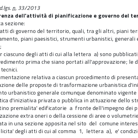
d.lgs.
n.
33/2013
enza dell'attività di pianificazione e governo del ter
ta sezione:
tti di governo del territorio, quali, tra gli altri, piani terr
amento, piani paesistici, strumenti urbanistici, generali
;
ciascuno degli atti di cui alla lettera a) sono pubblica
vedimento prima che siano portati all'approvazione; le de
 tecnici.
mentazione relativa a ciascun procedimento di present
zione delle proposte di trasformazione urbanistica d'iniz
to urbanistico generale comunque denominato vigente n
tica d'iniziativa privata o pubblica in attuazione dello
ino premialita' edificatorie a fronte dell'impegno dei pr
azione extra oneri o della cessione di aree o volumetrie 
ata in una sezione apposita nel sito del comune intere
icita' degli atti di cui al comma 1, lettera a), e' condizio