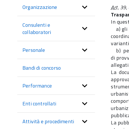
sezione
Organizzazione
Art.
39, 
Traspar
In ques
Consulenti e
a) gli a
collaboratori
coordin
varianti
Personale
b) per 
di prov
allegati
Bandi di concorso
La docu
approva
Performance
strumen
urbanis
comport
Enti controllati
urbanizz
pubblic
Attività e procedimenti
La pubbl