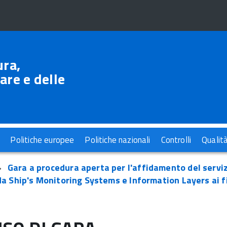
ura,
are e delle
Politiche europee
Politiche nazionali
Controlli
Qualit
Gara a procedura aperta per l'affidamento del servizi
da Ship's Monitoring Systems e Information Layers ai fi