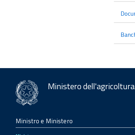
Docu
Banch
Ministero dell'agricoltura
Menu
Footer
Ministro e Ministero