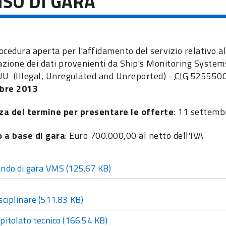
ISO DI GARA
ocedura aperta per l'affidamento del servizio relativo a
razione dei dati provenienti da Ship's Monitoring Systems 
UU (Illegal, Unregulated and Unreported) -
CIG
5255500
bre 2013
a del termine per presentare le offerte
: 11 settem
 a base di gara
: Euro 700.000,00 al netto dell'IVA
ndo di gara VMS
(125.67 KB)
sciplinare
(511.83 KB)
pitolato tecnico
(166.54 KB)