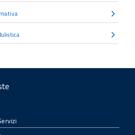
mativa
ulistica
ste
Servizi