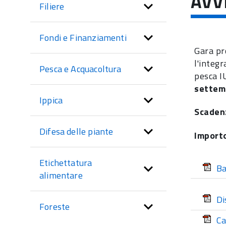
AVV
Filiere
di
sezione
Fondi e Finanziamenti
Gara pr
l'integ
Pesca e Acquacoltura
pesca I
settem
Ippica
Scadenz
Difesa delle piante
Importo
Etichettatura
Ba
alimentare
Di
Foreste
Ca