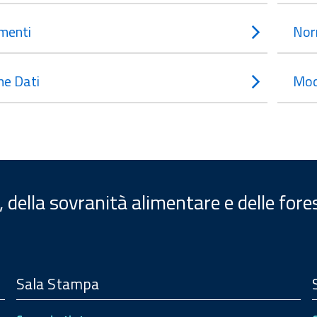
menti
Nor
e Dati
Mod
, della sovranità alimentare e delle fore
Sala Stampa