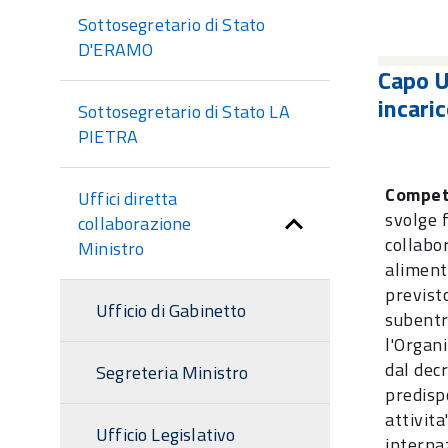
sezione
Sottosegretario di Stato
D'ERAMO
Capo U
incari
Sottosegretario di Stato LA
PIETRA
Compe
Uffici diretta
svolge f
collaborazione
collabor
Ministro
aliment
previsto
Ufficio di Gabinetto
subentr
l'Organ
dal dec
Segreteria Ministro
predispo
attivita
Ufficio Legislativo
internaz