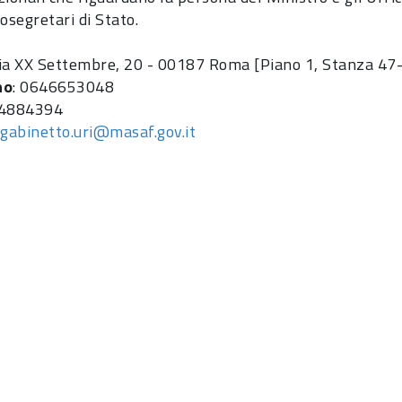
osegretari di Stato.
Via XX Settembre, 20 - 00187 Roma [Piano 1, Stanza 47-
no
: 0646653048
64884394
:
gabinetto.uri@masaf.gov.it