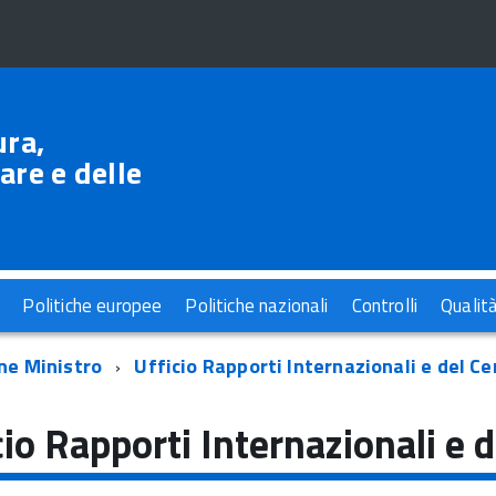
ura,
are e delle
Politiche europee
Politiche nazionali
Controlli
Qualit
one Ministro
Ufficio Rapporti Internazionali e del C
cio Rapporti Internazionali e 