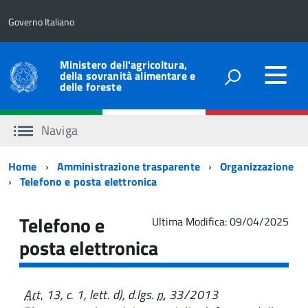
Governo Italiano
Ministero dell'agricoltura,
della sovranità alimentare e
delle foreste
Naviga
Percorso
Home
Amministrazione trasparente
Organizzazione
Telefono e posta elettronica
di
navigazione
Telefono e
Ultima Modifica: 09/04/2025
posta elettronica
Art.
13, c. 1, lett. d), d.lgs.
n.
33/2013