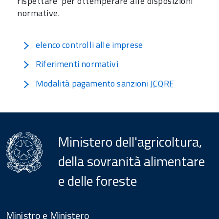
rispettare per ottemperare alle disposizioni
normative.
elenco controlli alle imprese
Riferimenti normativi
Modalità pagamento sanzioni
ICQRF
Ministero dell'agricoltura,
della sovranità alimentare
e delle foreste
Menu
Footer
Ministro e Ministero