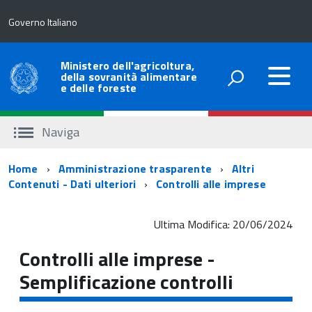
Governo Italiano
Ministero dell'agricoltura,
della sovranità alimentare
e delle foreste
Naviga
Percorso
Home
Amministrazione trasparente
Altri
Contenuti - Dati ulteriori
Controlli alle imprese
di
navigazione
Ultima Modifica: 20/06/2024
Controlli alle imprese -
Semplificazione controlli