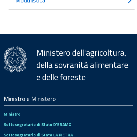
Modulistica
Ministero dell'agricoltura,
della sovranità alimentare
e delle foreste
Menu
Footer
Ministro e Ministero
Ministro
Sottosegretario di Stato D'ERAMO
Sottosegretario di Stato LA PIETRA