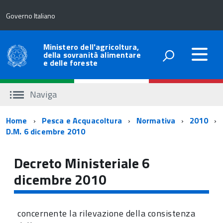
Governo Italiano
Ministero dell'agricoltura,
della sovranità alimentare
e delle foreste
Naviga
Percorso
Home
Pesca e Acquacoltura
Normativa
2010
D.M. 6 dicembre 2010
di
navigazione
Decreto Ministeriale 6
dicembre 2010
concernente la rilevazione della consistenza