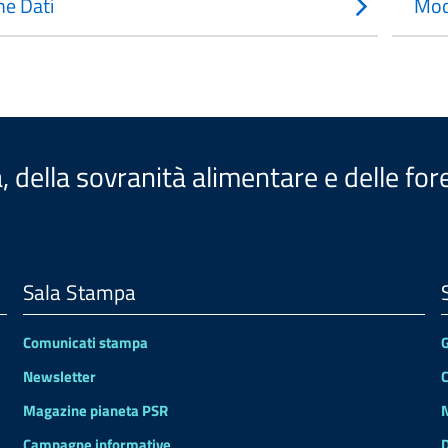
e Dati
Mod
a, della sovranità alimentare e delle for
Sala Stampa
Comunicati stampa
Newsletter
Magazine pianeta PSR
Campagne informative