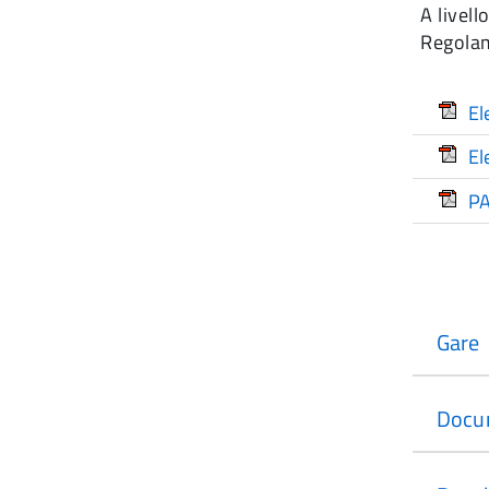
A livell
Regolam
El
El
PA
Gare
Docu