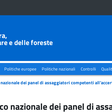
ra,
re e delle foreste
Politiche europee
Politiche nazionali
Controlli
Quali
 nazionale dei panel di assaggiatori competenti all'accer
co nazionale dei panel di ass