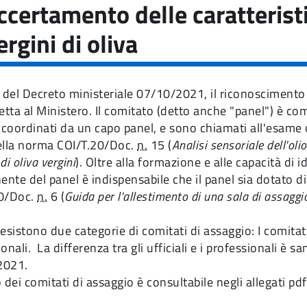
accertamento delle caratterist
ergini di oliva
 del Decreto ministeriale 07/10/2021, il riconoscimento d
petta al Ministero. Il comitato (detto anche "panel") è c
 coordinati da un capo panel, e sono chiamati all'esame o
ella norma COI/T.20/Doc.
n.
15 (
Analisi sensoriale dell'oli
 di oliva vergini
). Oltre alla formazione e alle capacità di i
nte del panel è indispensabile che il panel sia dotato d
20/Doc.
n.
6 (
Guida per l'allestimento di una sala di assaggi
a esistono due categorie di comitati di assaggio: I comitati
onali. La differenza tra gli ufficiali e i professionali è 
2021.
 dei comitati di assaggio è consultabile negli allegati pdf 