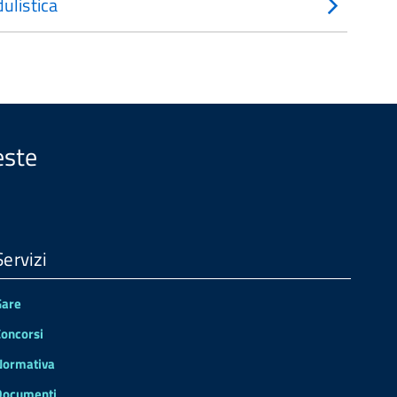
ulistica
este
Servizi
Gare
Concorsi
Normativa
Documenti