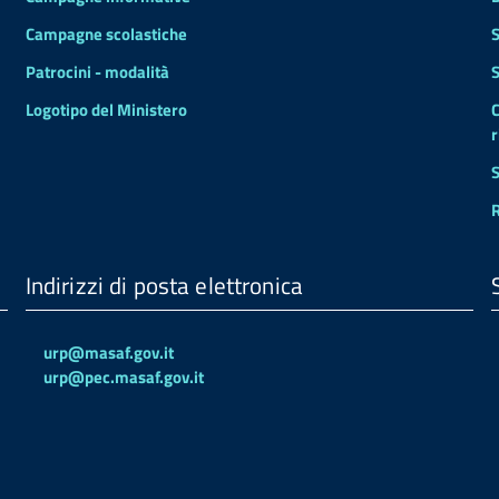
Campagne scolastiche
S
Patrocini - modalità
S
Logotipo del Ministero
C
r
S
R
Indirizzi di posta elettronica
urp@masaf.gov.it
urp@pec.masaf.gov.it