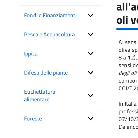
di
all'
sezione
Fondi e Finanziamenti
oli v
Pesca e Acquacoltura
Ai sensi
oliva s
Ippica
8 a 12),
sensi d
Difesa delle piante
degli oli
compone
COI/T.
Etichettatura
alimentare
In Itali
professi
Foreste
07/10/
L'elenco