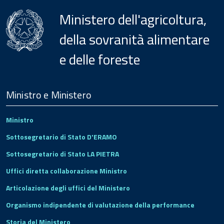
Ministero dell'agricoltura,
della sovranità alimentare
e delle foreste
Menu
Footer
Ministro e Ministero
Ministro
Sottosegretario di Stato D'ERAMO
Sottosegretario di Stato LA PIETRA
Uffici diretta collaborazione Ministro
Articolazione degli uffici del Ministero
Organismo indipendente di valutazione della performance
Storia del Ministero