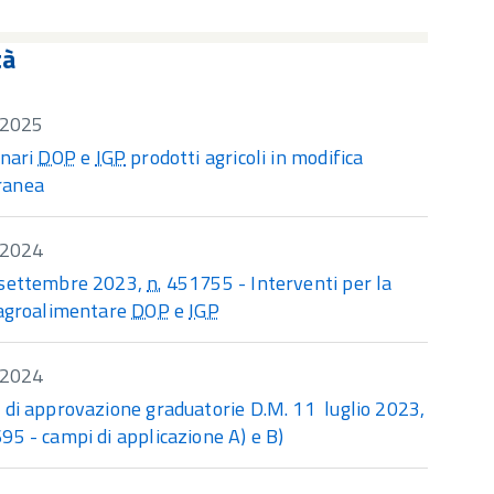
tà
/2025
inari
DOP
e
IGP
prodotti agricoli in modifica
ranea
/2024
 settembre 2023,
n.
451755 - Interventi per la
 agroalimentare
DOP
e
IGP
/2024
 di approvazione graduatorie D.M. 11 luglio 2023,
5 - campi di applicazione A) e B)