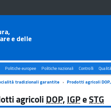
ura,
are e delle
Politiche europee
Politiche nazionali
Controlli
Qualit
cialità tradizionali garantite
Prodotti agricoli DOP
otti agricoli
DOP
,
IGP
e
STG