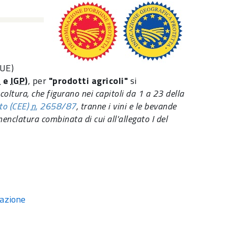
(UE)
P
e
IGP
)
, per
"prodotti agricoli"
si
coltura, che figurano nei capitoli da 1 a 23 della
to (CEE)
n.
2658/87
, tranne i vini e le bevande
menclatura combinata di cui all'allegato I del
lazione