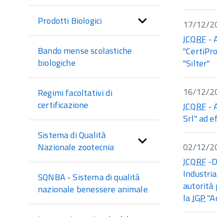
Prodotti Biologici
17/12/2
ICQRF
- 
Bando mense scolastiche
"CertiPro
biologiche
"Silter"
16/12/2
Regimi facoltativi di
certificazione
ICQRF
- 
Srl" ad e
Sistema di Qualità
02/12/2
Nazionale zootecnia
ICQRF
-D
Industria
SQNBA - Sistema di qualità
autorità 
nazionale benessere animale
la
IGP
"Ac