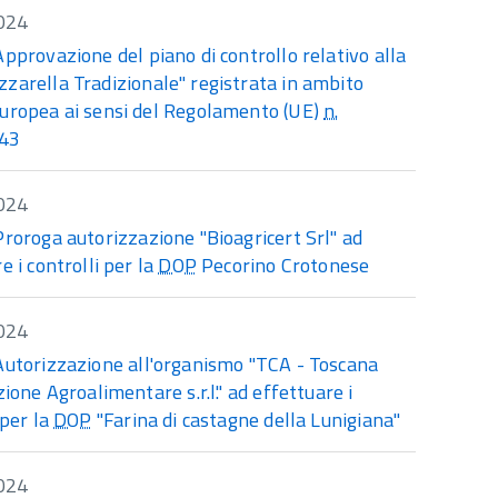
024
Approvazione del piano di controllo relativo alla
zarella Tradizionale" registrata in ambito
uropea ai sensi del Regolamento (UE)
n.
43
024
Proroga autorizzazione "Bioagricert Srl" ad
e i controlli per la
DOP
Pecorino Crotonese
024
Autorizzazione all'organismo "TCA - Toscana
zione Agroalimentare s.r.l." ad effettuare i
 per la
DOP
"Farina di castagne della Lunigiana"
024