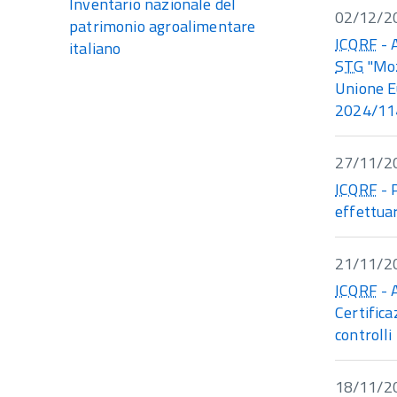
Inventario nazionale del
02/12/2
patrimonio agroalimentare
ICQRF
- 
italiano
STG
"Moz
Unione E
2024/11
27/11/2
ICQRF
- 
effettuar
21/11/2
ICQRF
- 
Certifica
controlli
18/11/2