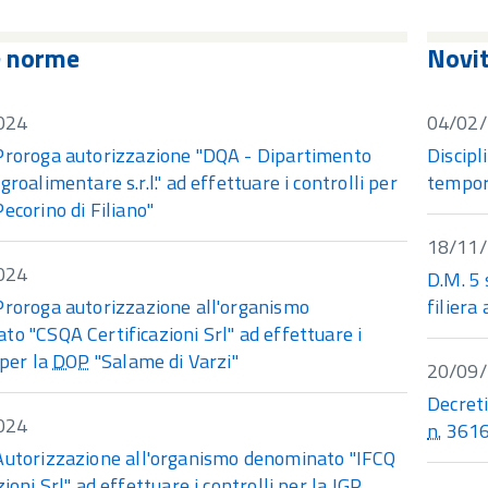
e norme
Novi
024
04/02
Proroga autorizzazione "DQA - Dipartimento
Discipl
groalimentare s.r.l." ad effettuare i controlli per
tempo
ecorino di Filiano"
18/11
024
D.M. 5
Proroga autorizzazione all'organismo
filiera
o "CSQA Certificazioni Srl" ad effettuare i
 per la
DOP
"Salame di Varzi"
20/09
Decreti
024
n.
36169
Autorizzazione all'organismo denominato "IFCQ
zioni Srl" ad effettuare i controlli per la
IGP