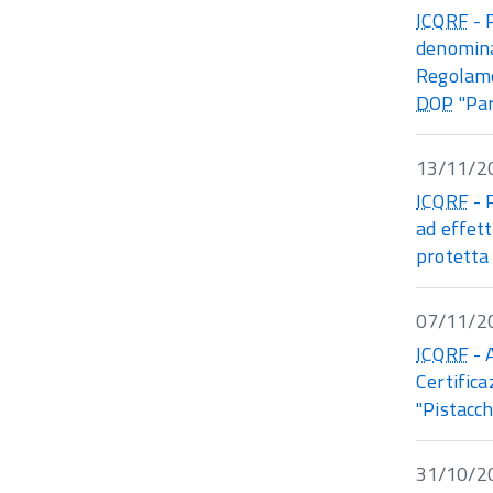
ICQRF
- 
denomina
Regolamen
DOP
"Par
13/11/2
ICQRF
- 
ad effett
protetta
07/11/2
ICQRF
- 
Certifica
"Pistacch
31/10/2