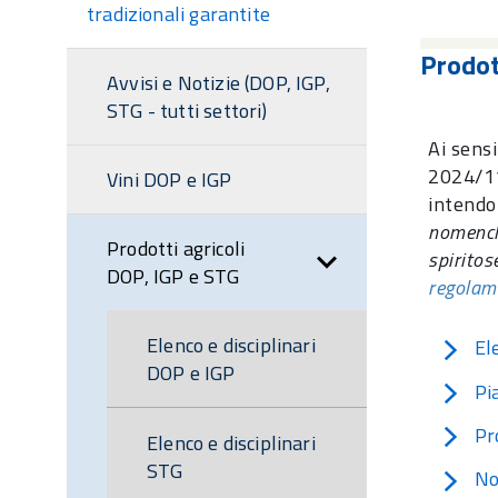
sezione
tradizionali garantite
Prodot
Avvisi e Notizie (DOP, IGP,
STG - tutti settori)
Ai sensi
2024/11
Vini DOP e IGP
intend
nomencla
Prodotti agricoli
spiritos
DOP, IGP e STG
regolam
Elenco e disciplinari
El
DOP e IGP
Pi
Pr
Elenco e disciplinari
STG
No