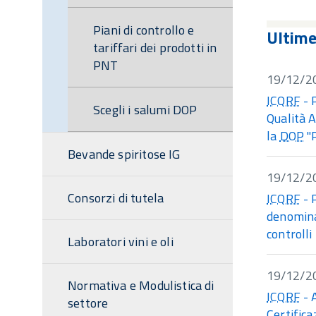
Piani di controllo e
Ultim
tariffari dei prodotti in
PNT
19/12/2
ICQRF
- 
Scegli i salumi DOP
Qualità A
la
DOP
"P
Bevande spiritose IG
19/12/2
Consorzi di tutela
ICQRF
- 
denominat
controlli
Laboratori vini e oli
19/12/2
Normativa e Modulistica di
ICQRF
- 
settore
Certifica