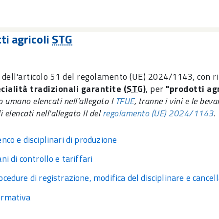
ti agricoli
STG
i dell'articolo 51 del regolamento (UE) 2024/1143, con r
cialità tradizionali garantite (
STG
)
, per
"prodotti agr
 umano elencati nell'allegato I
TFUE
, tranne i vini e le beva
i elencati nell'allegato II del
regolamento (UE) 2024/1143
.
enco e disciplinari di produzione
ani di controllo e tariffari
ocedure di registrazione, modifica del disciplinare e cancel
rmativa