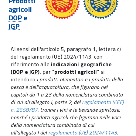
Prodotti
agricoli
DOP
e
IGP
Ai sensi dell'articolo 5, paragrafo 1, lettera c)
del regolamento (UE) 2024/1143, con
riferimento alle
indicazioni geografiche
(
DOP
e
IGP
)
, per
"prodotti agricoli"
si
intendono
i prodotti alimentari e i prodotti della
pesca e dell'acquacoltura, che figurano nei
capitoli da 1 a 23 della nomenclatura combinata
di cui all'allegato I, parte 2, del
regolamento (CEE)
n.
2658/87
, tranne i vini e le bevande spiritose,
nonché i prodotti agricoli che figurano nelle voci
della nomenclatura combinata di cui
all'allegato I del
regolamento (UE) 2024/1143
.