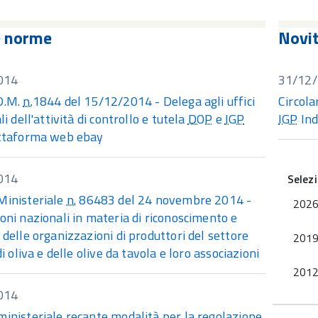
e norme
Novi
014
31/12
D.M.
n.
1844 del 15/12/2014 - Delega agli uffici
Circola
li dell'attività di controllo e tutela
DOP
e
IGP
IGP
Ind
attaforma web ebay
014
Selez
Ministeriale
n.
86483 del 24 novembre 2014 -
202
oni nazionali in materia di riconoscimento e
 delle organizzazioni di produttori del settore
201
 di oliva e delle olive da tavola e loro associazioni
201
014
ministeriale recante modalità per la regolazione