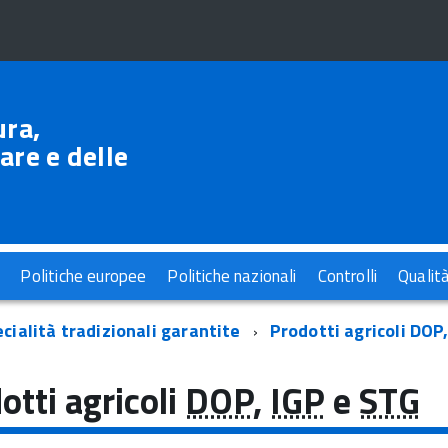
ura,
are e delle
Politiche europee
Politiche nazionali
Controlli
Qualit
cialità tradizionali garantite
Prodotti agricoli DOP
otti agricoli
DOP
,
IGP
e
STG