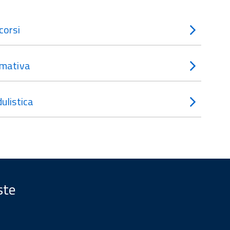
corsi
mativa
ulistica
ste