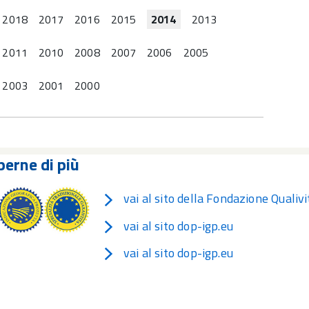
2018
2017
2016
2015
2014
2013
2011
2010
2008
2007
2006
2005
2003
2001
2000
perne di più
vai al sito della Fondazione Qualivit
vai al sito dop-igp.eu
vai al sito dop-igp.eu