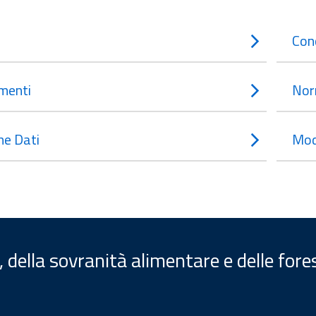
Con
menti
Nor
e Dati
Mod
, della sovranità alimentare e delle fore