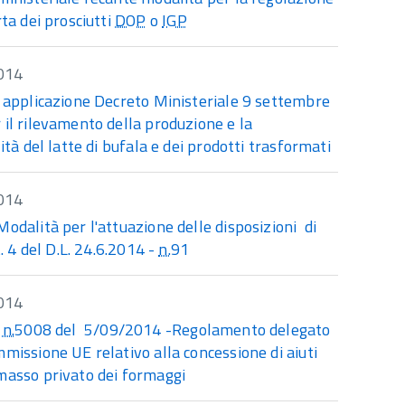
rta dei prosciutti
DOP
o
IGP
014
e applicazione Decreto Ministeriale 9 settembre
il rilevamento della produzione e la
lità del latte di bufala e dei prodotti trasformati
014
odalità per l'attuazione delle disposizioni di
rt. 4 del D.L. 24.6.2014 -
n.
91
014
e
n.
5008 del 5/09/2014 -Regolamento delegato
missione UE relativo alla concessione di aiuti
masso privato dei formaggi