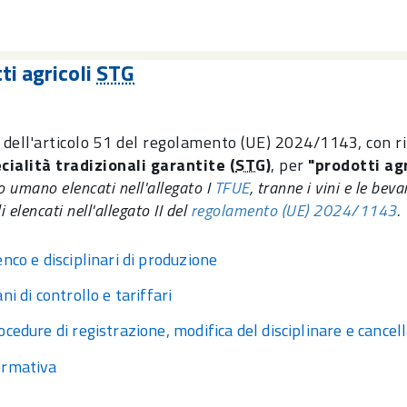
ti agricoli
STG
i dell'articolo 51 del regolamento (UE) 2024/1143, con r
cialità tradizionali garantite (
STG
)
, per
"prodotti agr
 umano elencati nell'allegato I
TFUE
, tranne i vini e le beva
i elencati nell'allegato II del
regolamento (UE) 2024/1143
.
enco e disciplinari di produzione
ani di controllo e tariffari
ocedure di registrazione, modifica del disciplinare e cancel
rmativa