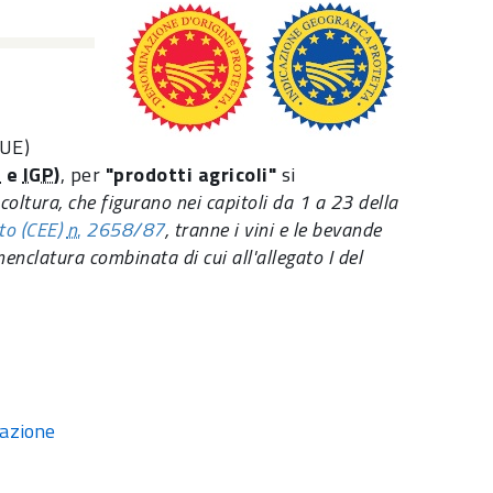
(UE)
P
e
IGP
)
, per
"prodotti agricoli"
si
coltura, che figurano nei capitoli da 1 a 23 della
to (CEE)
n.
2658/87
, tranne i vini e le bevande
menclatura combinata di cui all'allegato I del
lazione