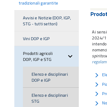
sezione
tradizionali garantite
Prodot
Avvisi e Notizie (DOP, IGP,
STG - tutti settori)
Ai sensi
2024/11
Vini DOP e IGP
intend
nomencla
Prodotti agricoli
spiritos
DOP, IGP e STG
regolam
Elenco e disciplinari
El
DOP e IGP
Pi
Pr
Elenco e disciplinari
STG
No