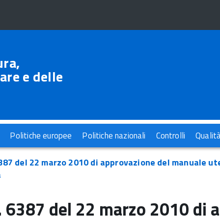
ura,
are e delle
Politiche europee
Politiche nazionali
Controlli
Qualit
387 del 22 marzo 2010 di approvazione del manuale uten
a
 6387 del 22 marzo 2010 di 