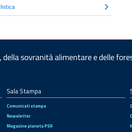
istica
, della sovranità alimentare e delle fore
Sala Stampa
Comunicati stampa
Newsletter
Magazine pianeta PSR