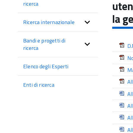
di
uten
ricerca
sezione
la g
Ricerca internazionale
Bandi e progetti di
D.
ricerca
No
Elenco degli Esperti
Ma
Al
Enti di ricerca
Al
Al
Al
Al