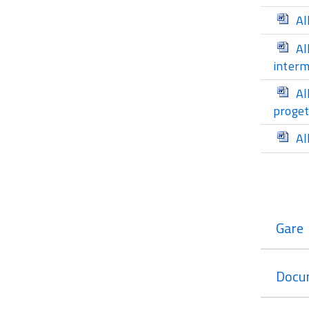
Al
Al
interm
Al
proget
Al
Gare
Docu