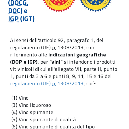
(
DOCG
,
DOC
) e
IGP
(IGT)
Ai sensi dell'articolo 92, paragrafo 1, del
regolamento (UE)
n.
1308/2013, con
riferimento alle
indicazioni geografiche
(
DOP
e
IGP
)
, per
"vini"
si intendono i prodotti
vitivinicoli di cui all'allegato VII, parte II, punto
1, punti da 3 a 6 e punti 8, 9, 11, 15 e 16 del
regolamento (UE)
n.
1308/2013
, cioè:
(1) Vino
(3) Vino liquoroso
(4) Vino spumante
(5) Vino spumante di qualità
(6) Vino spumante di qualità del tipo