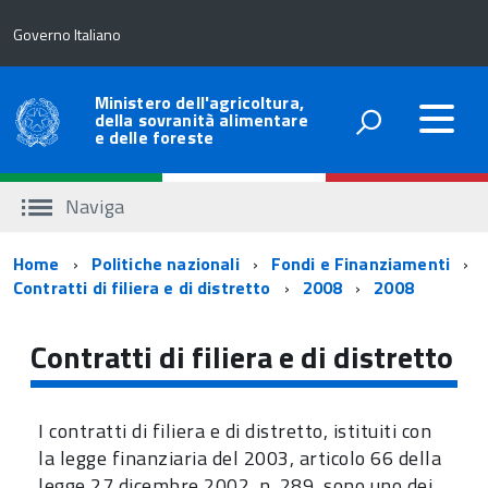
Governo Italiano
Ministero dell'agricoltura,
della sovranità alimentare
e delle foreste
Naviga
Percorso
Home
Politiche nazionali
Fondi e Finanziamenti
Contratti di filiera e di distretto
2008
2008
di
navigazione
Contratti di filiera e di distretto
I contratti di filiera e di distretto, istituiti con
la legge finanziaria del 2003, articolo 66 della
legge 27 dicembre 2002,
n.
289, sono uno dei