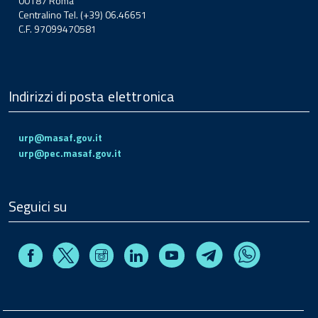
00187 Roma
Centralino Tel. (+39) 06.46651
C.F. 97099470581
Indirizzi di posta elettronica
urp@masaf.gov.it
urp@pec.masaf.gov.it
Seguici su
Facebook
Instagram
Linkedin
Youtube
X
Telegram
Whatsapp