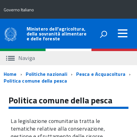
Governo Italiano
Ministero dell'agricoltura,
della sovranità alimentare
e delle foreste
Naviga
Percorso
Home
Politiche nazionali
Pesca e Acquacoltura
Politica comune della pesca
di
navigazione
Politica comune della pesca
La legislazione comunitaria tratta le
tematiche relative alla conservazione,
gestione e sfruttamento delle risorse