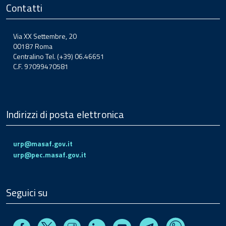
Contatti
Via XX Settembre, 20
00187 Roma
Centralino Tel. (+39) 06.46651
C.F. 97099470581
Indirizzi di posta elettronica
urp@masaf.gov.it
urp@pec.masaf.gov.it
Seguici su
Facebook
Instagram
Linkedin
Youtube