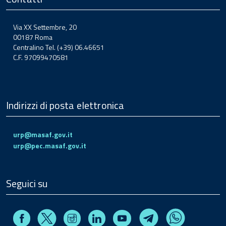
Via XX Settembre, 20
00187 Roma
Centralino Tel. (+39) 06.46651
C.F. 97099470581
Indirizzi di posta elettronica
urp@masaf.gov.it
urp@pec.masaf.gov.it
Seguici su
Facebook
Instagram
Linkedin
Youtube
X
Telegram
Whatsapp