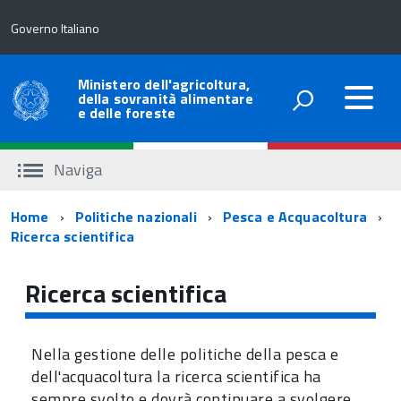
Governo Italiano
Ministero dell'agricoltura,
della sovranità alimentare
e delle foreste
Naviga
Percorso
Home
Politiche nazionali
Pesca e Acquacoltura
Ricerca scientifica
di
navigazione
Ricerca scientifica
Nella gestione delle politiche della pesca e
dell'acquacoltura la ricerca scientifica ha
sempre svolto e dovrà continuare a svolgere