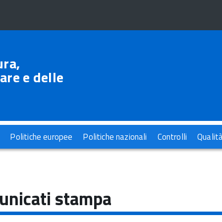
ura,
are e delle
Politiche europee
Politiche nazionali
Controlli
Qualit
nicati stampa