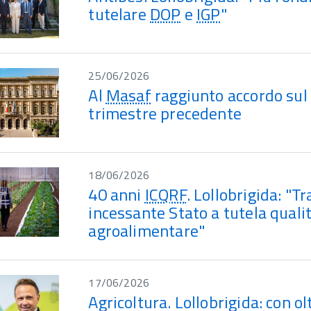
tutelare
DOP
e
IGP
"
25/06/2026
Al
Masaf
raggiunto accordo sul p
trimestre precedente
18/06/2026
40 anni
ICQRF
. Lollobrigida: "
incessante Stato a tutela quali
agroalimentare"
17/06/2026
Agricoltura. Lollobrigida: con ol