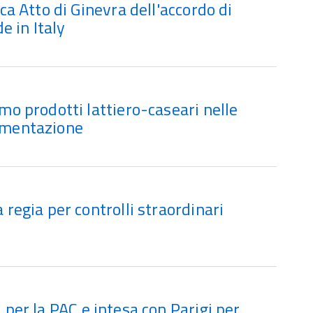
ica Atto di Ginevra dell'accordo di
ade in Italy
amo prodotti lattiero-caseari nelle
limentazione
 regia per controlli straordinari
i per la
PAC
e intesa con Parigi per