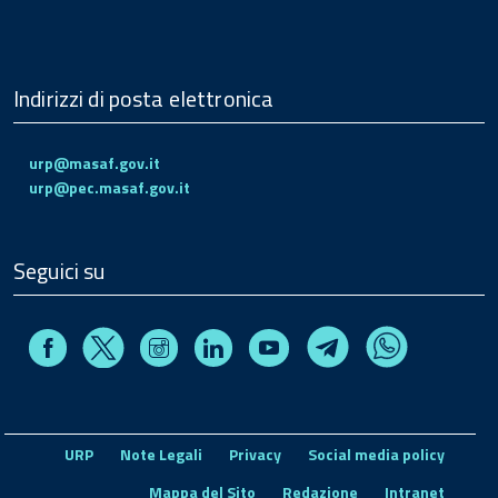
Indirizzi di posta elettronica
urp@masaf.gov.it
urp@pec.masaf.gov.it
Seguici su
Facebook
Instagram
Linkedin
Youtube
X
Telegram
Whatsapp
URP
Note Legali
Privacy
Social media policy
Mappa del Sito
Redazione
Intranet