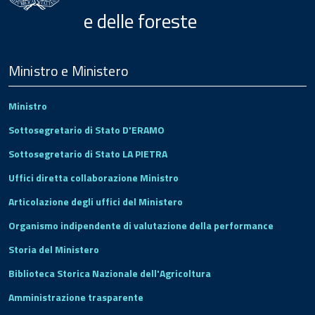
e delle foreste
Menu
Footer
Ministro e Ministero
Ministro
Sottosegretario di Stato D'ERAMO
Sottosegretario di Stato LA PIETRA
Uffici diretta collaborazione Ministro
Articolazione degli uffici del Ministero
Organismo indipendente di valutazione della performance
Storia del Ministero
Biblioteca Storica Nazionale dell'Agricoltura
Amministrazione trasparente