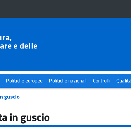
ura,
are e delle
Politiche europee
Politiche nazionali
Controlli
Qualit
in guscio
ta in guscio