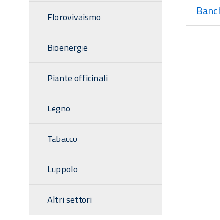
Banch
Florovivaismo
Bioenergie
Piante officinali
Legno
Tabacco
Luppolo
Altri settori