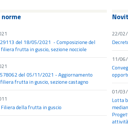
e norme
Novi
021
22/02
229113 del 18/05/2021 - Composizione del
Decreto
 filiera frutta in guscio, sezione nocciole
11/06
021
Convegn
0578062 del 05/11/2021 - Aggiornamento
opport
 filiera frutta in guscio, sezione castagno
01/03
011
Lotta b
 Filiera della frutta in guscio
mediant
Progett
attivit