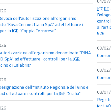
01/07
ICQRF
-
026
Bologna
Revoca dell'autorizzazione all'organismo
control
to "Kiwa Cermet Italia SpA" ad effettuare i
all'art
 per la
IGP
"Coppia Ferrarese"
526
026
09/02
Autorizzazione all'organismo denominato "RINA
Consorz
 SpA" ad effettuare i controlli per la
IGP
cino di Calabria"
09/02
Consorz
026
Designazione dell'"Istituto Regionale del Vino e
08/01
" ad effettuare i controlli per la
IGP
"Sicilia"
Registr
(art. 
026