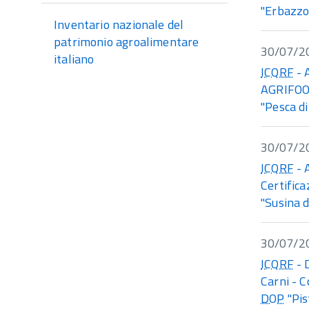
"Erbazzo
Inventario nazionale del
patrimonio agroalimentare
30/07/2
italiano
ICQRF
- 
AGRIFOOD
"Pesca d
30/07/2
ICQRF
- 
Certifica
"Susina d
30/07/2
ICQRF
- 
Carni - C
DOP
"Pis