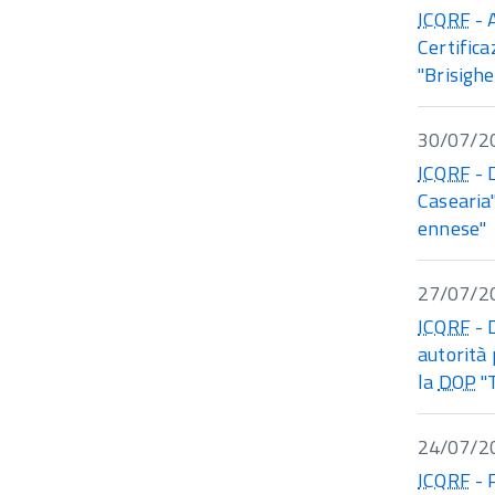
ICQRF
- 
Certifica
"Brisighe
30/07/2
ICQRF
- 
Casearia"
ennese"
27/07/2
ICQRF
- 
autorità 
la
DOP
"T
24/07/2
ICQRF
- 