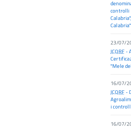
denomina
controlli
Calabria"
Calabria
23/07/2
ICQRF
- 
Certifica
"Mele de
16/07/2
ICQRF
- 
Agroalime
i control
16/07/2