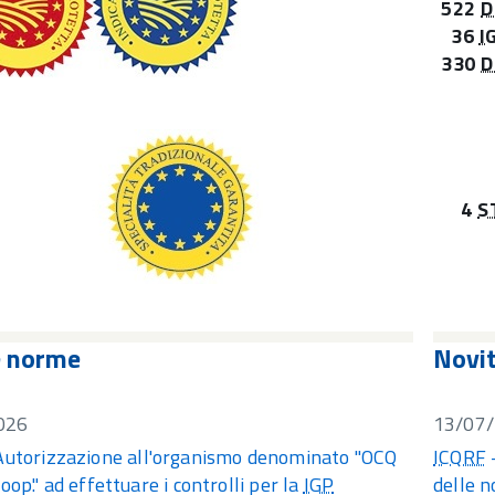
522
D
36
I
330
D
4
S
e norme
Novi
026
13/07
Autorizzazione all'organismo denominato "OCQ
ICQRF
oop." ad effettuare i controlli per la
IGP
delle n