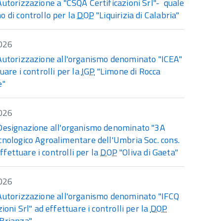
Autorizzazione a "CSQA Certificazioni Srl"- quale
o di controllo per la
DOP
"Liquirizia di Calabria"
026
Autorizzazione all'organismo denominato "ICEA"
uare i controlli per la
IGP
"Limone di Rocca
e"
026
Designazione all'organismo denominato "3A
cnologico Agroalimentare dell'Umbria Soc. cons.
 effettuare i controlli per la
DOP
"Oliva di Gaeta"
026
Autorizzazione all'organismo denominato "IFCQ
zioni Srl" ad effettuare i controlli per la
DOP
Brianza"