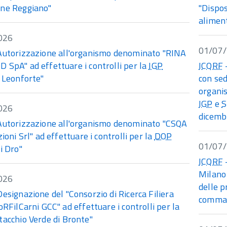
ne Reggiano"
"Dispos
aliment
026
01/07
Autorizzazione all'organismo denominato "RINA
 SpA" ad effettuare i controlli per la
IGP
ICQRF
-
i Leonforte"
con sed
organis
IGP
e
026
dicemb
Autorizzazione all'organismo denominato "CSQA
zioni Srl" ad effettuare i controlli per la
DOP
01/07
i Dro"
ICQRF
-
Milano 
026
delle 
Designazione del "Consorzio di Ricerca Filiera
comma 
oRFilCarni GCC" ad effettuare i controlli per la
tacchio Verde di Bronte"