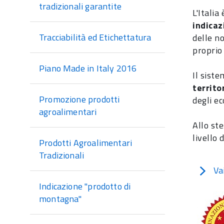
sezione
tradizionali garantite
L'Italia
indicaz
Tracciabilità ed Etichettatura
delle n
proprio 
Piano Made in Italy 2016
Il sist
territo
Promozione prodotti
degli ec
agroalimentari
Allo st
livello 
Prodotti Agroalimentari
Tradizionali
Va
Indicazione "prodotto di
montagna"