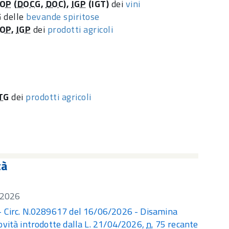
OP
(
DOCG
,
DOC
),
IGP
(IGT)
dei
vini
G
delle
bevande spiritose
OP
,
IGP
dei
prodotti agricoli
TG
dei
prodotti agricoli
tà
/2026
- Circ. N.0289617 del 16/06/2026 - Disamina
ovità introdotte dalla L. 21/04/2026,
n.
75 recante