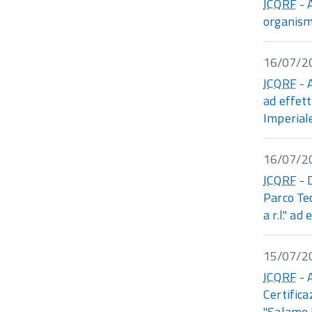
ICQRF
- 
organism
16/07/2
ICQRF
- 
ad effett
Imperial
16/07/2
ICQRF
- 
Parco Te
a r.l." ad
15/07/2
ICQRF
- 
Certifica
"Salame 