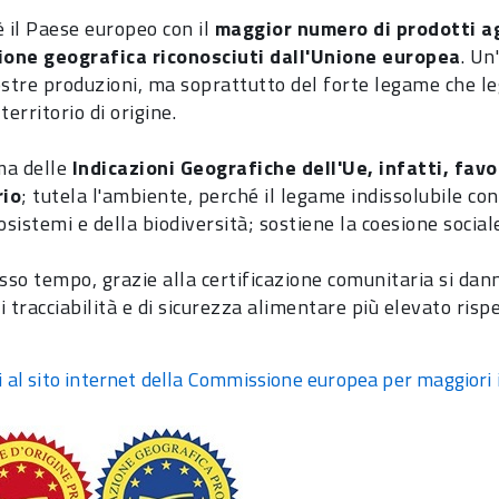
 è il Paese europeo con il
maggior numero di prodotti ag
ione geografica riconosciuti dall'Unione europea
. Un
ostre produzioni, ma soprattutto del forte legame che leg
territorio di origine.
ema delle
Indicazioni Geografiche dell'Ue, infatti, fav
rio
; tutela l'ambiente, perché il legame indissolubile con 
osistemi e della biodiversità; sostiene la coesione social
esso tempo, grazie alla certificazione comunitaria si da
di tracciabilità e di sicurezza alimentare più elevato rispe
i al sito internet della Commissione europea per maggiori