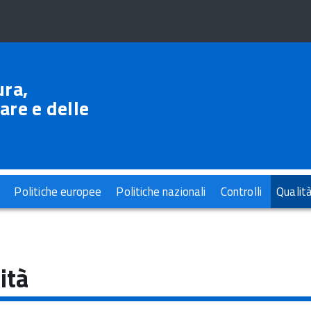
ura,
are e delle
Politiche europee
Politiche nazionali
Controlli
Qualit
ità