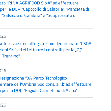
to "RINA AGRIFOOD S.p.A" ad effettuare i
 per le
DOP
"Capocollo di Calabria", "Pancetta di
, "Salsiccia di Calabria" e "Soppressata di
"
026
Autorizzazione all'organismo denominato "CSQA
zioni Srl" ad effettuare i controlli per la
IGP
l Trentino"
026
Designazione "3A Parco Tecnologico
ntare dell'Umbria Soc. cons. a r.l." ad effettuare
li per la
DOP
"Fagiolo Cannellino di Atina"
026