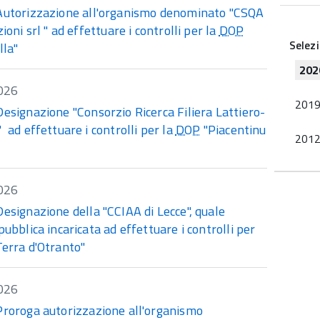
Autorizzazione all'organismo denominato "CSQA
zioni srl " ad effettuare i controlli per la
DOP
Selez
lla"
202
026
201
Designazione "Consorzio Ricerca Filiera Lattiero-
 ad effettuare i controlli per la
DOP
"Piacentinu
201
026
Designazione della "CCIAA di Lecce", quale
pubblica incaricata ad effettuare i controlli per
erra d'Otranto"
026
Proroga autorizzazione all'organismo