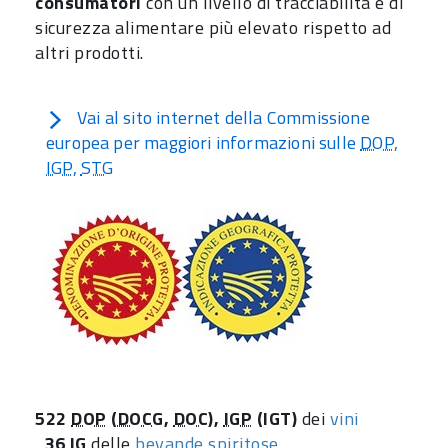
consumatori
con un livello di tracciabilità e di
sicurezza alimentare più elevato rispetto ad
altri prodotti.
Vai al sito internet della Commissione
europea per maggiori informazioni sulle
DOP
,
IGP
,
STG
522
DOP
(
DOCG
,
DOC
),
IGP
(IGT)
dei
vini
36
IG
delle
bevande spiritose