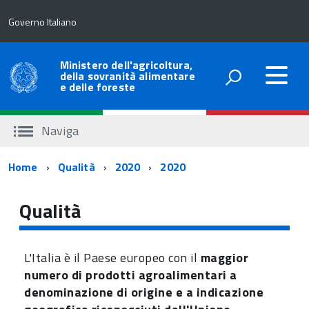
Governo Italiano
Ministero dell'agricoltura,
della sovranità alimentare
e delle foreste
Naviga
Percorso
Home
Qualità
2020
2020
di
Qualità
navigazione
L'Italia è il Paese europeo con il
maggior
numero di prodotti agroalimentari a
denominazione di origine e a indicazione